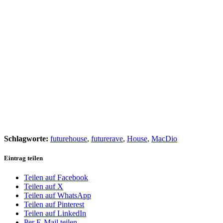
Schlagworte:
futurehouse
,
futurerave
,
House
,
MacDio
Eintrag teilen
Teilen auf Facebook
Teilen auf X
Teilen auf WhatsApp
Teilen auf Pinterest
Teilen auf LinkedIn
Per E-Mail teilen