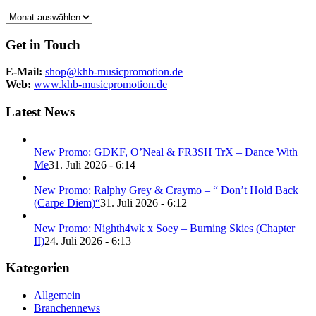
Archiv
Get in Touch
E-Mail:
shop@khb-musicpromotion.de
Web:
www.khb-musicpromotion.de
Latest News
New Promo: GDKF, O’Neal & FR3SH TrX – Dance With
Me
31. Juli 2026 - 6:14
New Promo: Ralphy Grey & Craymo – “ Don’t Hold Back
(Carpe Diem)“
31. Juli 2026 - 6:12
New Promo: Nighth4wk x Soey – Burning Skies (Chapter
II)
24. Juli 2026 - 6:13
Kategorien
Allgemein
Branchennews