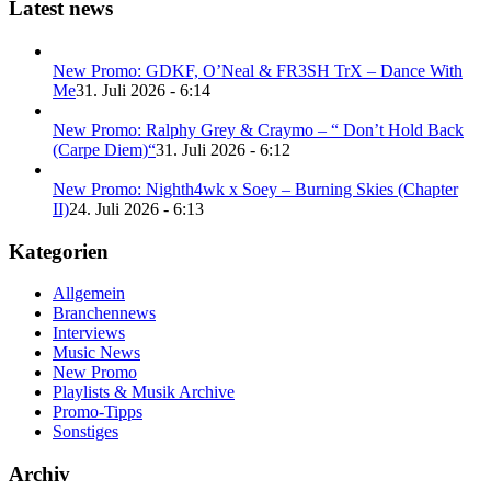
Latest news
New Promo: GDKF, O’Neal & FR3SH TrX – Dance With
Me
31. Juli 2026 - 6:14
New Promo: Ralphy Grey & Craymo – “ Don’t Hold Back
(Carpe Diem)“
31. Juli 2026 - 6:12
New Promo: Nighth4wk x Soey – Burning Skies (Chapter
II)
24. Juli 2026 - 6:13
Kategorien
Allgemein
Branchennews
Interviews
Music News
New Promo
Playlists & Musik Archive
Promo-Tipps
Sonstiges
Archiv