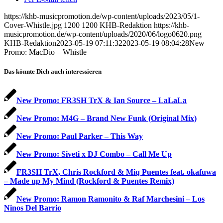
https://khb-musicpromotion.de/wp-content/uploads/2023/05/1-
Cover-Whistle.jpg
1200
1200
KHB-Redaktion
https://khb-
musicpromotion.de/wp-content/uploads/2020/06/logo0620.png
KHB-Redaktion
2023-05-19 07:11:32
2023-05-19 08:04:28
New
Promo: MacDio – Whistle
Das könnte Dich auch interessieren
New Promo: FR3SH TrX & Ian Source – LaLaLa
New Promo: M4G – Brand New Funk (Original Mix)
New Promo: Paul Parker – This Way
New Promo: Siveti x DJ Combo – Call Me Up
FR3SH TrX, Chris Rockford & Miq Puentes feat. okafuwa
– Made up My Mind (Rockford & Puentes Remix)
New Promo: Ramon Ramonito & Raf Marchesini – Los
Ninos Del Barrio