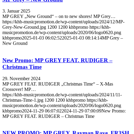
3. Januar 2025
MP GREY „New Ground“ – on to new shores! MP Grey…
https://khb-musicpromotion.de/wp-content/uploads/2024/12/MP-
Grey-New-Ground.jpg
1200
1200
khbpromo
https://khb-
musicpromotion.de/wp-content/uploads/2020/06/logo0620.png
khbpromo
2025-01-03 06:02:52
2025-01-03 08:14:14
MP Grey –
New Ground
New Promo: MP GREY FEAT. RUDIGER –
Christmas Time
29. November 2024
MP GREY FEAT. RUDIGER „Christmas Time“ – X-Mas
Crossover! MP…
https://khb-musicpromotion.de/wp-content/uploads/2024/11/11-
Christmas-Time-1.jpg
1200
1200
khbpromo
https://khb-
musicpromotion.de/wp-content/uploads/2020/06/logo0620.png
khbpromo
2024-11-29 06:07:02
2024-11-29 07:00:09
New Promo:
MP GREY FEAT. RUDIGER – Christmas Time
NEW PROMO: MP GREY, Rayman Rave, FR3SH