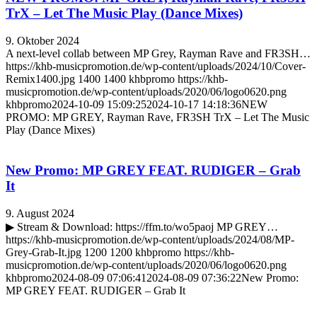
TrX – Let The Music Play (Dance Mixes)
9. Oktober 2024
A next-level collab between MP Grey, Rayman Rave and FR3SH…
https://khb-musicpromotion.de/wp-content/uploads/2024/10/Cover-
Remix1400.jpg
1400
1400
khbpromo
https://khb-
musicpromotion.de/wp-content/uploads/2020/06/logo0620.png
khbpromo
2024-10-09 15:09:25
2024-10-17 14:18:36
NEW
PROMO: MP GREY, Rayman Rave, FR3SH TrX – Let The Music
Play (Dance Mixes)
New Promo: MP GREY FEAT. RUDIGER – Grab
It
9. August 2024
▶ Stream & Download: https://ffm.to/wo5paoj MP GREY…
https://khb-musicpromotion.de/wp-content/uploads/2024/08/MP-
Grey-Grab-It.jpg
1200
1200
khbpromo
https://khb-
musicpromotion.de/wp-content/uploads/2020/06/logo0620.png
khbpromo
2024-08-09 07:06:41
2024-08-09 07:36:22
New Promo:
MP GREY FEAT. RUDIGER – Grab It