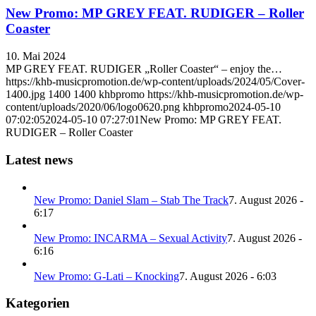
New Promo: MP GREY FEAT. RUDIGER – Roller
Coaster
10. Mai 2024
MP GREY FEAT. RUDIGER „Roller Coaster“ – enjoy the…
https://khb-musicpromotion.de/wp-content/uploads/2024/05/Cover-
1400.jpg
1400
1400
khbpromo
https://khb-musicpromotion.de/wp-
content/uploads/2020/06/logo0620.png
khbpromo
2024-05-10
07:02:05
2024-05-10 07:27:01
New Promo: MP GREY FEAT.
RUDIGER – Roller Coaster
Latest news
New Promo: Daniel Slam – Stab The Track
7. August 2026 -
6:17
New Promo: INCARMA – Sexual Activity
7. August 2026 -
6:16
New Promo: G-Lati – Knocking
7. August 2026 - 6:03
Kategorien