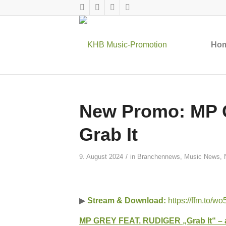
Ho
New Promo: MP 
Grab It
/
9. August 2024
in
Branchennews
,
Music News
,
▶
Stream & Download:
https://ffm.to/w
MP GREY FEAT. RUDIGER „Grab It“ – a