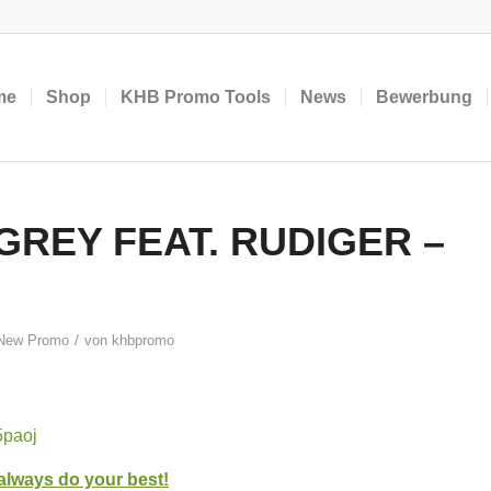
me
Shop
KHB Promo Tools
News
Bewerbung
GREY FEAT. RUDIGER –
/
New Promo
von
khbpromo
o5paoj
lways do your best!