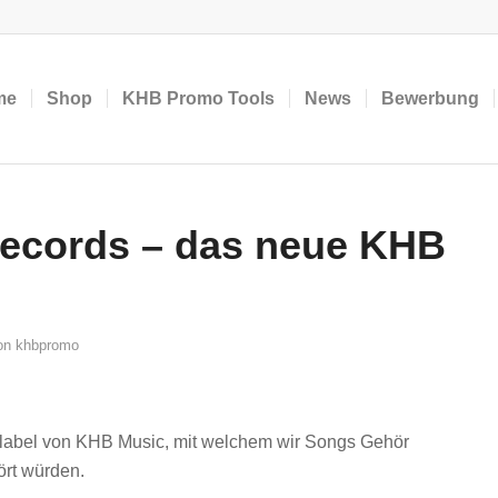
me
Shop
KHB Promo Tools
News
Bewerbung
ecords – das neue KHB
on
khbpromo
label von KHB Music, mit welchem wir Songs Gehör
ört würden.