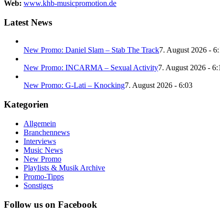
Web:
www.khb-musicpromotion.de
Latest News
New Promo: Daniel Slam – Stab The Track
7. August 2026 - 6
New Promo: INCARMA – Sexual Activity
7. August 2026 - 6:
New Promo: G-Lati – Knocking
7. August 2026 - 6:03
Kategorien
Allgemein
Branchennews
Interviews
Music News
New Promo
Playlists & Musik Archive
Promo-Tipps
Sonstiges
Follow us on Facebook