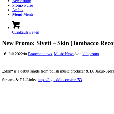
Bewerbung
Promo-Pulse
Archiv
Menü
Menü
0
Einkaufswagen
New Promo: Siveti – Skin (Jambacco Reco
16. Juli 2022
/
in
Branchennews
,
Music News
/
von
khbpromo
„Skin“ is a debut single from polish music producer & DJ Jakub Jędr
Stream- & DL-Links:
https://hypeddit.com/mrif53