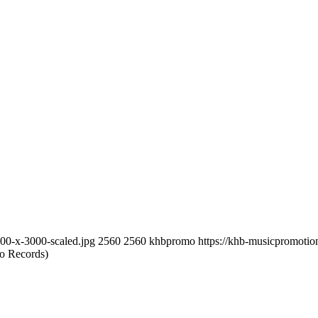
00-x-3000-scaled.jpg
2560
2560
khbpromo
https://khb-musicpromoti
o Records)