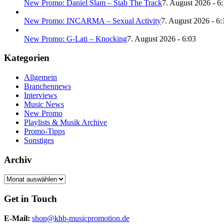
New Promo: Daniel Slam – Stab The Track
7. August 2026 - 6
New Promo: INCARMA – Sexual Activity
7. August 2026 - 6:
New Promo: G-Lati – Knocking
7. August 2026 - 6:03
Kategorien
Allgemein
Branchennews
Interviews
Music News
New Promo
Playlists & Musik Archive
Promo-Tipps
Sonstiges
Archiv
Archiv
Get in Touch
E-Mail:
shop@khb-musicpromotion.de