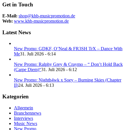
Get in Touch
E-Mail:
shop@khb-musicpromotion.de
Web:
www.khb-musicpromotion.de
Latest News
New Promo: GDKF, O’Neal & FR3SH TrX – Dance With
Me
31. Juli 2026 - 6:14
New Promo: Ralphy Grey & Craymo – “ Don’t Hold Back
(Carpe Diem)“
31. Juli 2026 - 6:12
New Promo: Nighth4wk x Soey – Burning Skies (Chapter
II)
24. Juli 2026 - 6:13
Kategorien
Allgemein
Branchennews
Interviews
Music News
New Promo