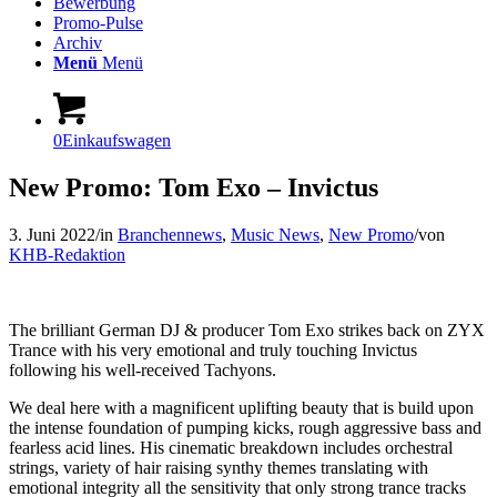
Bewerbung
Promo-Pulse
Archiv
Menü
Menü
0
Einkaufswagen
New Promo: Tom Exo – Invictus
3. Juni 2022
/
in
Branchennews
,
Music News
,
New Promo
/
von
KHB-Redaktion
The brilliant German DJ & producer Tom Exo strikes back on ZYX
Trance with his very emotional and truly touching Invictus
following his well-received Tachyons.
We deal here with a magnificent uplifting beauty that is build upon
the intense foundation of pumping kicks, rough aggressive bass and
fearless acid lines. His cinematic breakdown includes orchestral
strings, variety of hair raising synthy themes translating with
emotional integrity all the sensitivity that only strong trance tracks