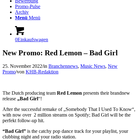
Bewerbung
Promo-Pulse
Archiv
Menü
Menü
0
Einkaufswagen
New Promo: Red Lemon – Bad Girl
25. November 2022
/
in
Branchennews
,
Music News
,
New
Promo
/
von
KHB-Redaktion
The Dutch producing team
Red Lemon
presents their brandnew
release
„Bad Girl
“!
After the successful remake of „Somebody That I Used To Know“,
with now over 2 million streams on Spotify; Bad Girl will be the
perfekt follow-up hit.
“Bad Girl”
is the catchy pop dance track for your playlist, your
clubbing night and your radio station.