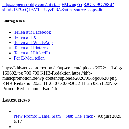
https://open.spotify.com/artist/5sjFMwugEcq82OeC9O78Sd?
si=uUJ5f3-xQL6V1__Uyzf_8A&utm_source=copy-link
Eintrag teilen
Teilen auf Facebook
Teilen auf X
Teilen auf WhatsApp
Teilen auf Pinterest
Teilen auf LinkedIn
Per E-Mail teilen
https://khb-musicpromotion.de/wp-content/uploads/2022/11/1-dig-
160692.jpg
700
700
KHB-Redaktion
https://khb-
musicpromotion.de/wp-content/uploads/2020/06/logo0620.png
KHB-Redaktion
2022-11-25 07:30:08
2022-11-25 08:51:20
New
Promo: Red Lemon – Bad Girl
Latest news
New Promo: Daniel Slam – Stab The Track
7. August 2026 -
6:17