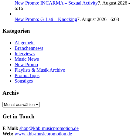
New Promo: INCARMA – Sexual Activity
7. August 2026 -
6:16
New Promo: G-Lati – Knocking
7. August 2026 - 6:03
Kategorien
Allgemein
Branchennews
Interviews
Music News
New Promo
Playlists & Musik Archive
Promo-Tipps
Sonstiges
Archiv
Archiv
Get in Touch
E-Mail:
shop@khb-musicpromotion.de
Web:
www.khb-musicpromotion.de