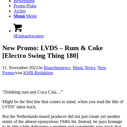
Bewerbung
Promo-Pulse
Archiv
Menü
Menü
0
Einkaufswagen
New Promo: LVDS – Rum & Coke
[Electro Swing Thing 180]
11. November 2022
/
in
Branchennews
,
Music News
,
New
Promo
/
von
KHB-Redaktion
“Drinking rum and Coca Cola…”
Might be the first line that comes to mind, when you read the title of
LVDS’ latest track.
But the Netherlands-based producer did not just create yet another
remix of the almost eponymous 1940s hit. Instead, he pays homage
to its title while delivering a modern and completely new track that