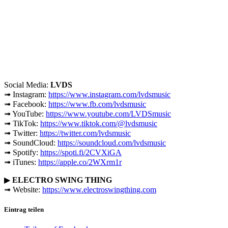
Social Media:
LVDS
➟ Instagram:
https://www.instagram.com/lvdsmusic
➟ Facebook:
https://www.fb.com/lvdsmusic
➟ YouTube:
https://www.youtube.com/LVDSmusic
➟ TikTok:
https://www.tiktok.com/@lvdsmusic
➟ Twitter:
https://twitter.com/lvdsmusic
➟ SoundCloud:
https://soundcloud.com/lvdsmusic
➟ Spotify:
https://spoti.fi/2CVXiGA
➟ iTunes:
https://apple.co/2WXrm1r
▶
ELECTRO SWING THING
➟ Website:
https://www.electroswingthing.com
Eintrag teilen