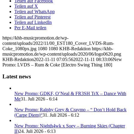
Teilen auf Facebook
Teilen auf X
Teilen auf WhatsApp
Teilen auf Pinterest
Teilen auf LinkedIn
Per E-Mail teilen
https://khb-musicpromotion.de/wp-
content/uploads/2022/11/00_EST180_Cover_LVDS-Rum-
Coke_1080px.jpg
1080
1080
KHB-Redaktion
https://khb-
musicpromotion.de/wp-content/uploads/2020/06/logo0620.png
KHB-Redaktion
2022-11-11 07:05:56
2022-11-11 08:33:06
New
Promo: LVDS – Rum & Coke [Electro Swing Thing 180]
Latest news
New Promo: GDKF, O’Neal & FR3SH TrX – Dance With
Me
31. Juli 2026 - 6:14
New Promo: Ralphy Grey & Craymo – “ Don’t Hold Back
(Carpe Diem)“
31. Juli 2026 - 6:12
New Promo: Nighth4wk x Soey – Burning Skies (Chapter
II)
24. Juli 2026 - 6:13