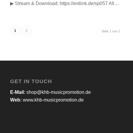
▶ Stream & Download: https://estlink.de/sp057 All…
1
2
Seite 1 von 2
GET IN TOUCH
E-Mail:
shop@khb-musicpromotion.de
Web:
www.khb-musicpromotion.de