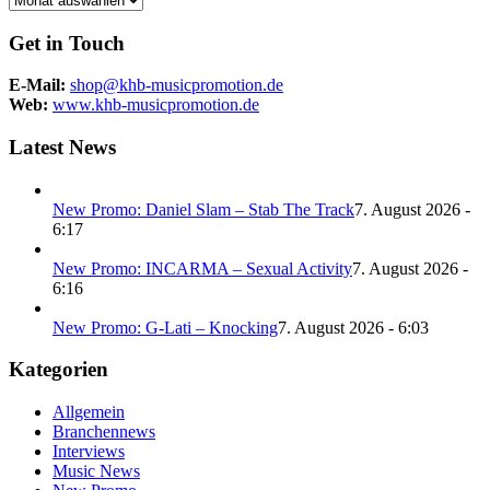
Get in Touch
E-Mail:
shop@khb-musicpromotion.de
Web:
www.khb-musicpromotion.de
Latest News
New Promo: Daniel Slam – Stab The Track
7. August 2026 -
6:17
New Promo: INCARMA – Sexual Activity
7. August 2026 -
6:16
New Promo: G-Lati – Knocking
7. August 2026 - 6:03
Kategorien
Allgemein
Branchennews
Interviews
Music News