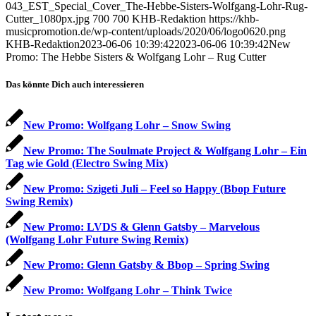
043_EST_Special_Cover_The-Hebbe-Sisters-Wolfgang-Lohr-Rug-
Cutter_1080px.jpg
700
700
KHB-Redaktion
https://khb-
musicpromotion.de/wp-content/uploads/2020/06/logo0620.png
KHB-Redaktion
2023-06-06 10:39:42
2023-06-06 10:39:42
New
Promo: The Hebbe Sisters & Wolfgang Lohr – Rug Cutter
Das könnte Dich auch interessieren
New Promo: Wolfgang Lohr – Snow Swing
New Promo: The Soulmate Project & Wolfgang Lohr – Ein
Tag wie Gold (Electro Swing Mix)
New Promo: Szigeti Juli – Feel so Happy (Bbop Future
Swing Remix)
New Promo: LVDS & Glenn Gatsby – Marvelous
(Wolfgang Lohr Future Swing Remix)
New Promo: Glenn Gatsby & Bbop – Spring Swing
New Promo: Wolfgang Lohr – Think Twice