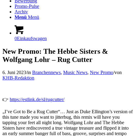
Bewerbung
Promo-Pulse
Archiv
Menü
Menü
0
Einkaufswagen
New Promo: The Hebbe Sisters &
Wolfgang Lohr – Rug Cutter
6. Juni 2023
/
in
Branchennews
,
Music News
,
New Promo
/
von
KHB-Redaktion
👉
https://estlink.de/sl/rugcutter/
„I’ve Got to Be a Rug Cutter“… Just as Duke Ellington’s version of
this tune made you want to jitterbug, this remix will have you
tapping your feet all night long. Wolfgang Lohr and The Hebbe
Sisters have rediscovered a true vintage treasure and flipped it into
an early summer banger full of bass, groove, surprises and tempo