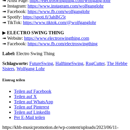
➟ Artist Page:
https://electroswingthing.com/wolfgang-lohr
➟ Instagram:
https://www.instagram.com/wolfganglohr
➟ Facebook:
https://www.fb.com/wolfganglohr
➟ Spotify:
https://spoti.fi/3ahBG5t
➟ TikTok:
https://www.tiktok.com/@wolfganglohr
▶
ELECTRO SWING THING
➟ Website:
https://www.electroswingthing.com
➟ Facebook:
https://www.fb.com/electroswingthing
Label:
Electro Swing Thing
Schlagworte:
FutureSwing
,
HalftimeSwing
,
RugCutter
,
The Hebbe
Sisters
,
Wolfgang Lohr
Eintrag teilen
Teilen auf Facebook
Teilen auf X
Teilen auf WhatsApp
Teilen auf Pinterest
Teilen auf LinkedIn
Per E-Mail teilen
https://khb-musicpromotion.de/wp-content/uploads/2023/06/11-