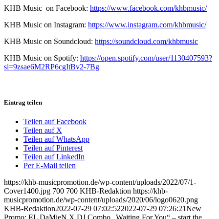
KHB Music on Facebook:
https://www.facebook.com/khbmusic/
KHB Music on Instagram:
https://www.instagram.com/khbmusic/
KHB Music on Soundcloud:
https://soundcloud.com/khbmusic
KHB Music on Spotify:
https://open.spotify.com/user/1130407593?
si=9zsae6M2RP6cgItBv2-7Bg
Eintrag teilen
Teilen auf Facebook
Teilen auf X
Teilen auf WhatsApp
Teilen auf Pinterest
Teilen auf LinkedIn
Per E-Mail teilen
https://khb-musicpromotion.de/wp-content/uploads/2022/07/1-
Cover1400.jpg
700
700
KHB-Redaktion
https://khb-
musicpromotion.de/wp-content/uploads/2020/06/logo0620.png
KHB-Redaktion
2022-07-29 07:02:52
2022-07-29 07:26:21
New
Promo: EL DaMieN X DJ Combo „Waiting For You“ – start the