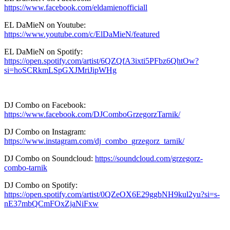
https://www.facebook.com/eldamienofficiall
EL DaMieN on Youtube:
https://www.youtube.com/c/ElDaMieN/featured
EL DaMieN on Spotify:
https://open.spotify.com/artist/6QZQfA3ixti5PFbz6QhtOw?
si=hoSCRkmLSpGXJMriJipWHg
DJ Combo on Facebook:
https://www.facebook.com/DJComboGrzegorzTarnik/
DJ Combo on Instagram:
https://www.instagram.com/dj_combo_grzegorz_tarnik/
DJ Combo on Soundcloud:
https://soundcloud.com/grzegorz-
combo-tarnik
DJ Combo on Spotify:
https://open.spotify.com/artist/0QZeOX6E29ggbNH9kul2yu?si=s-
nE37mbQCmFOxZjaNiFxw