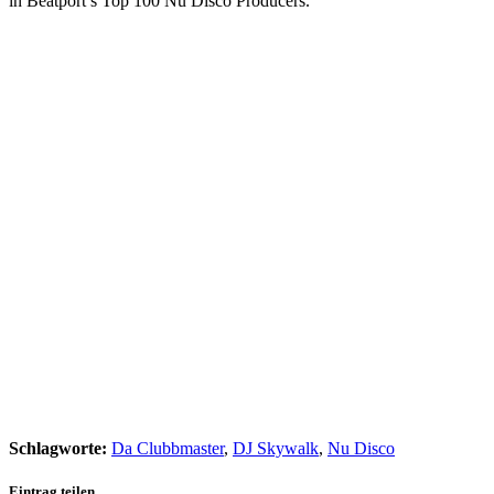
in Beatport’s Top 100 Nu Disco Producers.
Schlagworte:
Da Clubbmaster
,
DJ Skywalk
,
Nu Disco
Eintrag teilen