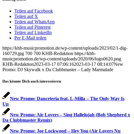
Teilen auf Facebook
Teilen auf X
Teilen auf WhatsApp
Teilen auf Pinterest
Teilen auf LinkedIn
Per E-Mail teilen
https://khb-musicpromotion.de/wp-content/uploads/2023/02/1-dig-
160729.jpg
700
700
KHB-Redaktion
https://khb-
musicpromotion.de/wp-content/uploads/2020/06/logo0620.png
KHB-Redaktion
2023-03-17 07:06:16
2023-03-17 08:14:07
New
Promo: DJ Skywalk x Da Clubbmaster – Lady Marmalade
Das könnte Dich auch interessieren
New Promo: Danceteria feat. L-Milla – The Only Way Is
Up
New Promo: Air Lovers – Sing Hallelujah (Bob Shepherd x
Da Clubbmaster Remix)
New Promo: Joe Lockwood – Hey You (Air Lovers Nu