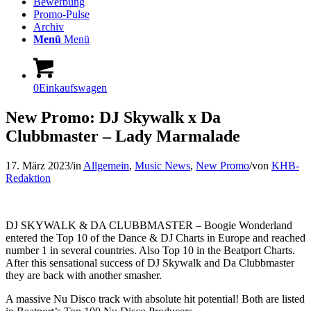
Bewerbung
Promo-Pulse
Archiv
Menü
Menü
0
Einkaufswagen
New Promo: DJ Skywalk x Da
Clubbmaster – Lady Marmalade
17. März 2023
/
in
Allgemein
,
Music News
,
New Promo
/
von
KHB-
Redaktion
DJ SKYWALK & DA CLUBBMASTER – Boogie Wonderland
entered the Top 10 of the Dance & DJ Charts in Europe and reached
number 1 in several countries. Also Top 10 in the Beatport Charts.
After this sensational success of DJ Skywalk and Da Clubbmaster
they are back with another smasher.
A massive Nu Disco track with absolute hit potential! Both are listed