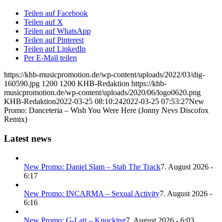
Teilen auf Facebook
Teilen auf X
Teilen auf WhatsApp
Teilen auf Pinterest
Teilen auf LinkedIn
Per E-Mail teilen
https://khb-musicpromotion.de/wp-content/uploads/2022/03/dig-
160590.jpg
1200
1200
KHB-Redaktion
https://khb-
musicpromotion.de/wp-content/uploads/2020/06/logo0620.png
KHB-Redaktion
2022-03-25 08:10:24
2022-03-25 07:53:27
New
Promo: Danceteria – Wish You Were Here (Jonny Nevs Discofox
Remix)
Latest news
New Promo: Daniel Slam – Stab The Track
7. August 2026 -
6:17
New Promo: INCARMA – Sexual Activity
7. August 2026 -
6:16
New Promo: G-Lati – Knocking
7. August 2026 - 6:03