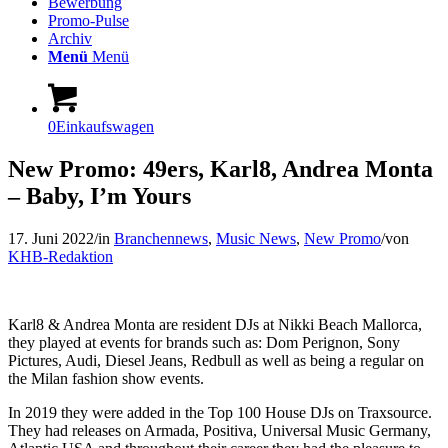
Bewerbung
Promo-Pulse
Archiv
Menü
Menü
0
Einkaufswagen
New Promo: 49ers, Karl8, Andrea Monta
– Baby, I’m Yours
17. Juni 2022
/
in
Branchennews
,
Music News
,
New Promo
/
von
KHB-Redaktion
Karl8 & Andrea Monta are resident DJs at Nikki Beach Mallorca,
they played at events for brands such as: Dom Perignon, Sony
Pictures, Audi, Diesel Jeans, Redbull as well as being a regular on
the Milan fashion show events.
In 2019 they were added in the Top 100 House DJs on Traxsource.
They had releases on Armada, Positiva, Universal Music Germany,