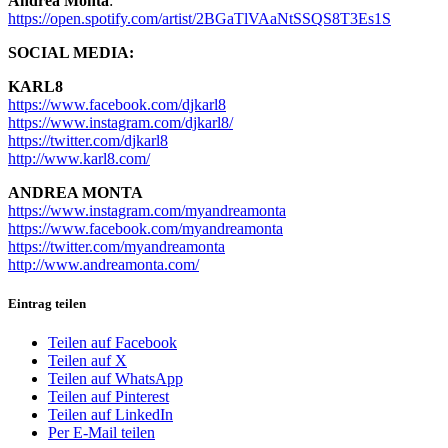
Andrea Monta
:
https://open.spotify.com/artist/2BGaTlVAaNtSSQS8T3Es1S
SOCIAL MEDIA:
KARL8
https://www.facebook.com/djkarl8
https://www.instagram.com/djkarl8/
https://twitter.com/djkarl8
http://www.karl8.com/
ANDREA MONTA
https://www.instagram.com/myandreamonta
https://www.facebook.com/myandreamonta
https://twitter.com/myandreamonta
http://www.andreamonta.com/
Eintrag teilen
Teilen auf Facebook
Teilen auf X
Teilen auf WhatsApp
Teilen auf Pinterest
Teilen auf LinkedIn
Per E-Mail teilen