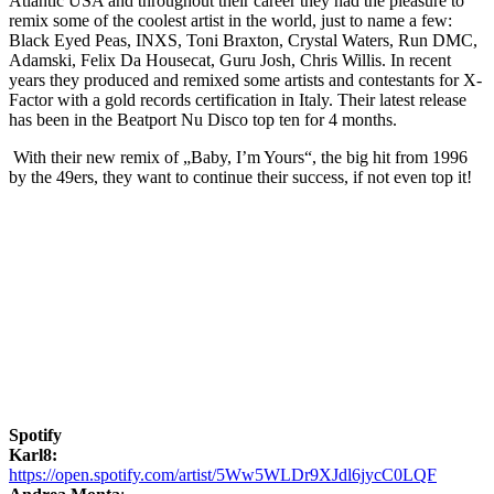
Atlantic USA and throughout their career they had the pleasure to
remix some of the coolest artist in the world, just to name a few:
Black Eyed Peas, INXS, Toni Braxton, Crystal Waters, Run DMC,
Adamski, Felix Da Housecat, Guru Josh, Chris Willis. In recent
years they produced and remixed some artists and contestants for X-
Factor with a gold records certification in Italy. Their latest release
has been in the Beatport Nu Disco top ten for 4 months.
With their new remix of „Baby, I’m Yours“, the big hit from 1996
by the 49ers, they want to continue their success, if not even top it!
Spotify
Karl8:
https://open.spotify.com/artist/5Ww5WLDr9XJdl6jycC0LQF