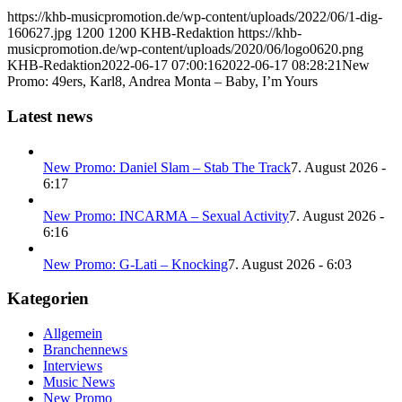
https://khb-musicpromotion.de/wp-content/uploads/2022/06/1-dig-
160627.jpg
1200
1200
KHB-Redaktion
https://khb-
musicpromotion.de/wp-content/uploads/2020/06/logo0620.png
KHB-Redaktion
2022-06-17 07:00:16
2022-06-17 08:28:21
New
Promo: 49ers, Karl8, Andrea Monta – Baby, I’m Yours
Latest news
New Promo: Daniel Slam – Stab The Track
7. August 2026 -
6:17
New Promo: INCARMA – Sexual Activity
7. August 2026 -
6:16
New Promo: G-Lati – Knocking
7. August 2026 - 6:03
Kategorien
Allgemein
Branchennews
Interviews
Music News
New Promo