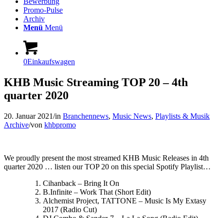
Bewerbung
Promo-Pulse
Archiv
Menü
Menü
0
Einkaufswagen
KHB Music Streaming TOP 20 – 4th
quarter 2020
20. Januar 2021
/
in
Branchennews
,
Music News
,
Playlists & Musik
Archive
/
von
khbpromo
We proudly present the most streamed
KHB Music
Releases in 4th
quarter 2020 … listen our TOP 20 on this special Spotify Playlist…
Cihanback – Bring It On
B.Infinite – Work That (Short Edit)
Alchemist Project, TATTONE – Music Is My Extasy
2017 (Radio Cut)