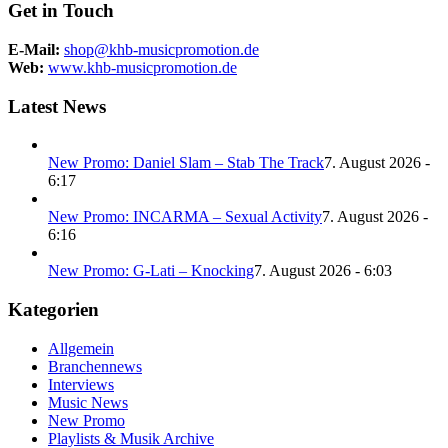
Get in Touch
E-Mail:
shop@khb-musicpromotion.de
Web:
www.khb-musicpromotion.de
Latest News
New Promo: Daniel Slam – Stab The Track
7. August 2026 -
6:17
New Promo: INCARMA – Sexual Activity
7. August 2026 -
6:16
New Promo: G-Lati – Knocking
7. August 2026 - 6:03
Kategorien
Allgemein
Branchennews
Interviews
Music News
New Promo
Playlists & Musik Archive