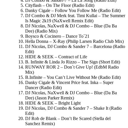
DJ Combo & Sander-7 – La La Song (Radio Edit)
Cityflash – On The Floor (Radio Edit)
Danky Cigale – Follow You Follow Me (Radio Edit)
DJ Combo & DJ Merk feat. Timi Kullai – The Summer
Is Magic 2k19 (NaXwell Remix Edit)
DJ Nicolas, NaXwell & DJ Combo – Blue (Da Ba
Dee) (Radio Mix)
Boysco & Cocinero – Dance To`21
Hella Donna – X-Ray (Philip Larsen Radio Club Mix)
DJ Nicolas, DJ Combo & Sander 7 – Barcelona (Radio
Edit)
HIDE & SEEK – Contract of Life
B. Infinite & Linda Jo Rizzo – The Sign (Short Edit)
RUNWAY ROR 2 – Don`t Give Up! (EdbM Radio
Mix)
B.Infinite – You Can’t Live Without Me (Radio Edit)
Danky Cigale & Vincent Price feat. Inka – Super
Dancer (Radio Edit)
DJ Nicolas, NaXwell & DJ Combo – Blue (Da Ba
Dee) (Jason Parker Remix)
HIDE & SEEK – Bright Light
DJ Nicolas, DJ Combo & Sander 7 – Shake It (Radio
Edit)
DJ Rob de Blank – Don’t Be Scared (Stella del
Sanchez Remix)