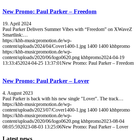
New Promo: Paul Parker – Freedom
19. April 2024
Paul Parker Delivers Summer Vibes with “Freedom” on XWaveZ
Smartlink:…
https://khb-musicpromotion.de/wp-
content/uploads/2024/04/Cover1400-1.jpg
1400
1400
khbpromo
https://khb-musicpromotion.de/wp-
content/uploads/2020/06/logo0620.png
khbpromo
2024-04-19
13:33:45
2024-04-25 13:37:01
New Promo: Paul Parker – Freedom
New Promo: Paul Parker – Lover
4. August 2023
Paul Parker is back with his new single "Lover". The track…
https://khb-musicpromotion.de/wp-
content/uploads/2023/07/Cover1400-1.jpg
1400
1400
khbpromo
https://khb-musicpromotion.de/wp-
content/uploads/2020/06/logo0620.png
khbpromo
2023-08-04
08:05:59
2023-08-03 13:25:06
New Promo: Paul Parker – Lover
Latest news