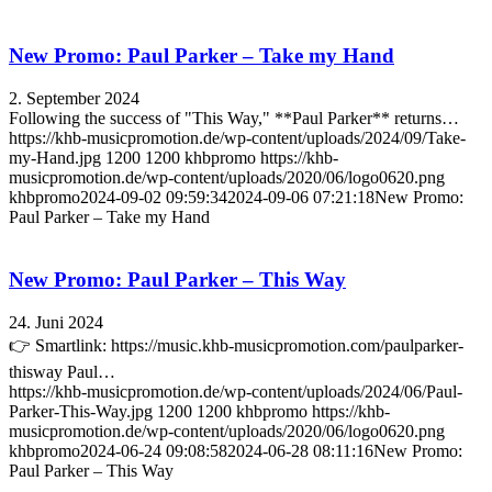
New Promo: Paul Parker – Take my Hand
2. September 2024
Following the success of "This Way," **Paul Parker** returns…
https://khb-musicpromotion.de/wp-content/uploads/2024/09/Take-
my-Hand.jpg
1200
1200
khbpromo
https://khb-
musicpromotion.de/wp-content/uploads/2020/06/logo0620.png
khbpromo
2024-09-02 09:59:34
2024-09-06 07:21:18
New Promo:
Paul Parker – Take my Hand
New Promo: Paul Parker – This Way
24. Juni 2024
👉 Smartlink: https://music.khb-musicpromotion.com/paulparker-
thisway Paul…
https://khb-musicpromotion.de/wp-content/uploads/2024/06/Paul-
Parker-This-Way.jpg
1200
1200
khbpromo
https://khb-
musicpromotion.de/wp-content/uploads/2020/06/logo0620.png
khbpromo
2024-06-24 09:08:58
2024-06-28 08:11:16
New Promo:
Paul Parker – This Way