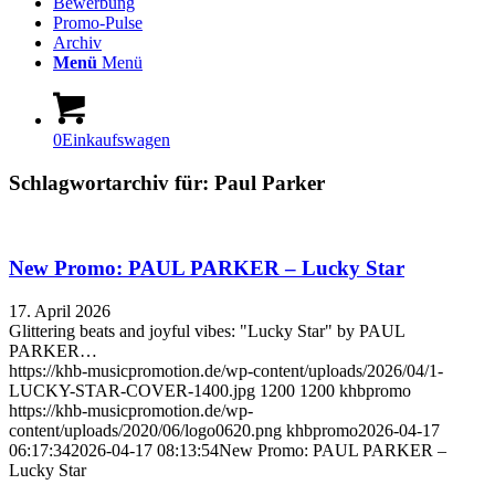
Bewerbung
Promo-Pulse
Archiv
Menü
Menü
0
Einkaufswagen
Schlagwortarchiv für:
Paul Parker
New Promo: PAUL PARKER – Lucky Star
17. April 2026
Glittering beats and joyful vibes: "Lucky Star" by PAUL
PARKER…
https://khb-musicpromotion.de/wp-content/uploads/2026/04/1-
LUCKY-STAR-COVER-1400.jpg
1200
1200
khbpromo
https://khb-musicpromotion.de/wp-
content/uploads/2020/06/logo0620.png
khbpromo
2026-04-17
06:17:34
2026-04-17 08:13:54
New Promo: PAUL PARKER –
Lucky Star