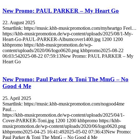
New Promo: PAUL PARKER – My Heart Go
22. August 2025
Smartlink: https://music.khb-musicpromotion.com/myheartgo Feel…
https://khb-musicpromotion.de/wp-content/uploads/2025/08/1-My-
Heart-Go-PAUL-PARKER-Albumcover1400.jpg
1200
1200
khbpromo
https://khb-musicpromotion.de/wp-
content/uploads/2020/06/logo0620.png
khbpromo
2025-08-22
06:03:54
2025-08-22 07:59:13
New Promo: PAUL PARKER – My
Heart Go
New Promo: Paul Parker & Toni The MmG – No
Good 4 Me
25. April 2025
Smartlink: https://music.khb-musicpromotion.com/nogood4me
Paul…
https://khb-musicpromotion.de/wp-content/uploads/2025/04/1-
Cover-PARKER-Toni.jpg
1200
1200
khbpromo
https://khb-
musicpromotion.de/wp-content/uploads/2020/06/logo0620.png
khbpromo
2025-04-25 16:41:49
2025-05-02 07:36:43
New Promo:
Paul Parker & Toni The MmG – No Good 4 Me