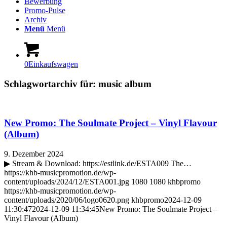
Bewerbung
Promo-Pulse
Archiv
Menü
Menü
0
Einkaufswagen
Schlagwortarchiv für:
music album
New Promo: The Soulmate Project – Vinyl Flavour
(Album)
9. Dezember 2024
▶ Stream & Download: https://estlink.de/ESTA009 The…
https://khb-musicpromotion.de/wp-
content/uploads/2024/12/ESTA001.jpg
1080
1080
khbpromo
https://khb-musicpromotion.de/wp-
content/uploads/2020/06/logo0620.png
khbpromo
2024-12-09
11:30:47
2024-12-09 11:34:45
New Promo: The Soulmate Project –
Vinyl Flavour (Album)