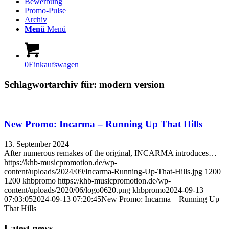
Bewerbung
Promo-Pulse
Archiv
Menü
Menü
0
Einkaufswagen
Schlagwortarchiv für:
modern version
New Promo: Incarma – Running Up That Hills
13. September 2024
After numerous remakes of the original, INCARMA introduces…
https://khb-musicpromotion.de/wp-
content/uploads/2024/09/Incarma-Running-Up-That-Hills.jpg
1200
1200
khbpromo
https://khb-musicpromotion.de/wp-
content/uploads/2020/06/logo0620.png
khbpromo
2024-09-13
07:03:05
2024-09-13 07:20:45
New Promo: Incarma – Running Up
That Hills
Latest news