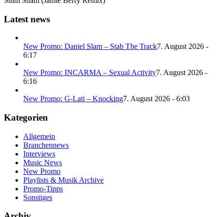
Shim Sham (Jamie Berry Remix)
Latest news
New Promo: Daniel Slam – Stab The Track
7. August 2026 -
6:17
New Promo: INCARMA – Sexual Activity
7. August 2026 -
6:16
New Promo: G-Lati – Knocking
7. August 2026 - 6:03
Kategorien
Allgemein
Branchennews
Interviews
Music News
New Promo
Playlists & Musik Archive
Promo-Tipps
Sonstiges
Archiv