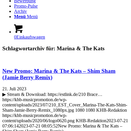
Bewerbung
Promo-Pulse
Archiv
Menü
Menü
0
Einkaufswagen
Schlagwortarchiv für:
Marina & The Kats
New Promo: Marina & The Kats – Shim Sham
(Jamie Berry Remix)
21. Juli 2023
▶ Stream & Download: https://estlink.de/210 Brace…
https://khb-musicpromotion.de/wp-
content/uploads/2023/07/210_EST_Cover_Marina-The-Kats-Shim-
Sham-Jamie-Berry-Remix_1080px.jpg
1080
1080
KHB-Redaktion
https://khb-musicpromotion.de/wp-
content/uploads/2020/06/logo0620.png
KHB-Redaktion
2023-07-21
07:06:14
2023-07-21 08:05:52
New Promo: Marina & The Kats –