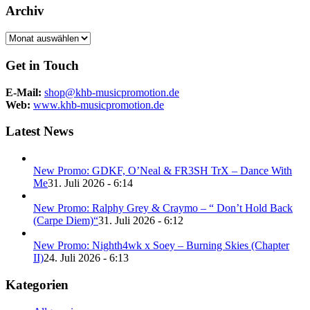
Archiv
Archiv
Get in Touch
E-Mail:
shop@khb-musicpromotion.de
Web:
www.khb-musicpromotion.de
Latest News
New Promo: GDKF, O’Neal & FR3SH TrX – Dance With
Me
31. Juli 2026 - 6:14
New Promo: Ralphy Grey & Craymo – “ Don’t Hold Back
(Carpe Diem)“
31. Juli 2026 - 6:12
New Promo: Nighth4wk x Soey – Burning Skies (Chapter
II)
24. Juli 2026 - 6:13
Kategorien