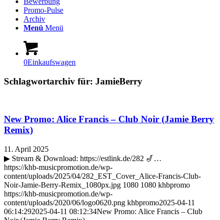
Bewerbung
Promo-Pulse
Archiv
Menü
Menü
0
Einkaufswagen
Schlagwortarchiv für:
JamieBerry
New Promo: Alice Francis – Club Noir (Jamie Berry
Remix)
11. April 2025
▶ Stream & Download: https://estlink.de/282 🎷…
https://khb-musicpromotion.de/wp-
content/uploads/2025/04/282_EST_Cover_Alice-Francis-Club-
Noir-Jamie-Berry-Remix_1080px.jpg
1080
1080
khbpromo
https://khb-musicpromotion.de/wp-
content/uploads/2020/06/logo0620.png
khbpromo
2025-04-11
06:14:29
2025-04-11 08:12:34
New Promo: Alice Francis – Club