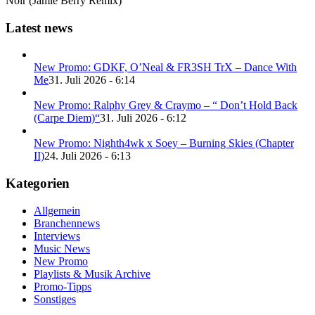
Noir (Jamie Berry Remix)
Latest news
New Promo: GDKF, O’Neal & FR3SH TrX – Dance With
Me
31. Juli 2026 - 6:14
New Promo: Ralphy Grey & Craymo – “ Don’t Hold Back
(Carpe Diem)“
31. Juli 2026 - 6:12
New Promo: Nighth4wk x Soey – Burning Skies (Chapter
II)
24. Juli 2026 - 6:13
Kategorien
Allgemein
Branchennews
Interviews
Music News
New Promo
Playlists & Musik Archive
Promo-Tipps
Sonstiges