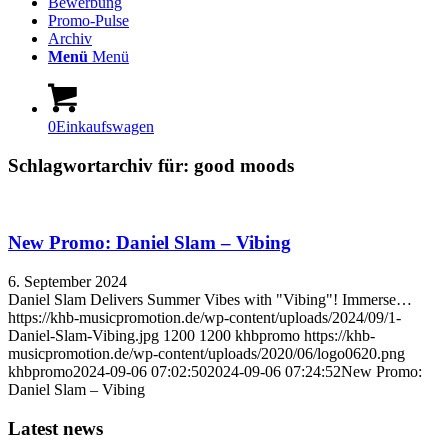
Bewerbung
Promo-Pulse
Archiv
Menü
Menü
0
Einkaufswagen
Schlagwortarchiv für:
good moods
New Promo: Daniel Slam – Vibing
6. September 2024
Daniel Slam Delivers Summer Vibes with "Vibing"! Immerse…
https://khb-musicpromotion.de/wp-content/uploads/2024/09/1-
Daniel-Slam-Vibing.jpg
1200
1200
khbpromo
https://khb-
musicpromotion.de/wp-content/uploads/2020/06/logo0620.png
khbpromo
2024-09-06 07:02:50
2024-09-06 07:24:52
New Promo:
Daniel Slam – Vibing
Latest news