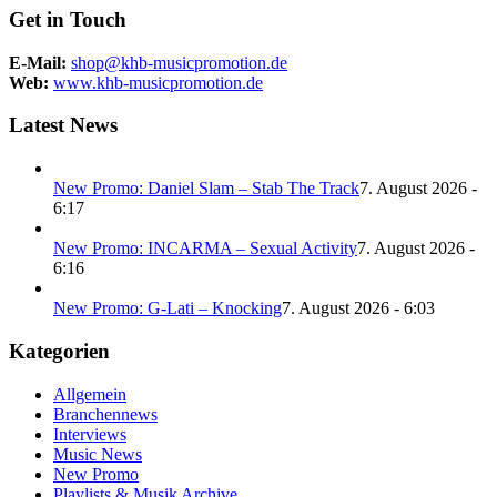
Get in Touch
E-Mail:
shop@khb-musicpromotion.de
Web:
www.khb-musicpromotion.de
Latest News
New Promo: Daniel Slam – Stab The Track
7. August 2026 -
6:17
New Promo: INCARMA – Sexual Activity
7. August 2026 -
6:16
New Promo: G-Lati – Knocking
7. August 2026 - 6:03
Kategorien
Allgemein
Branchennews
Interviews
Music News
New Promo
Playlists & Musik Archive