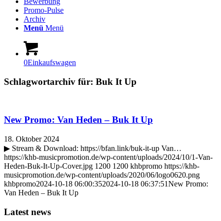
Bewerbung
Promo-Pulse
Archiv
Menü
Menü
0
Einkaufswagen
Schlagwortarchiv für:
Buk It Up
New Promo: Van Heden – Buk It Up
18. Oktober 2024
▶ Stream & Download: https://bfan.link/buk-it-up Van…
https://khb-musicpromotion.de/wp-content/uploads/2024/10/1-Van-
Heden-Buk-It-Up-Cover.jpg
1200
1200
khbpromo
https://khb-
musicpromotion.de/wp-content/uploads/2020/06/logo0620.png
khbpromo
2024-10-18 06:00:35
2024-10-18 06:37:51
New Promo:
Van Heden – Buk It Up
Latest news