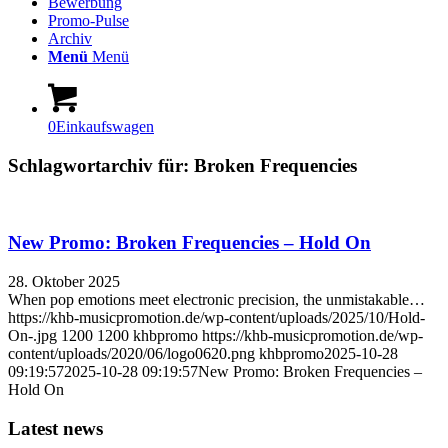
Bewerbung
Promo-Pulse
Archiv
Menü
Menü
0
Einkaufswagen
Schlagwortarchiv für:
Broken Frequencies
New Promo: Broken Frequencies – Hold On
28. Oktober 2025
When pop emotions meet electronic precision, the unmistakable…
https://khb-musicpromotion.de/wp-content/uploads/2025/10/Hold-
On-.jpg
1200
1200
khbpromo
https://khb-musicpromotion.de/wp-
content/uploads/2020/06/logo0620.png
khbpromo
2025-10-28
09:19:57
2025-10-28 09:19:57
New Promo: Broken Frequencies –
Hold On
Latest news