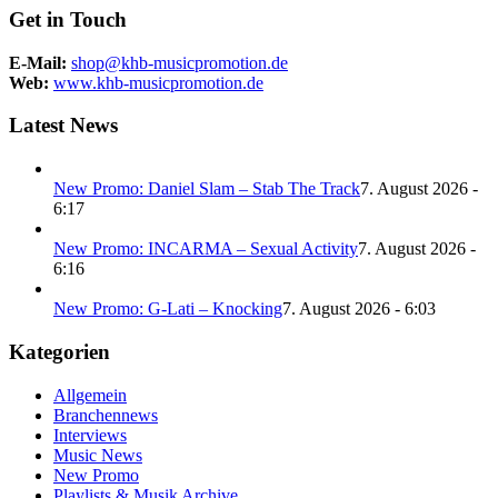
Get in Touch
E-Mail:
shop@khb-musicpromotion.de
Web:
www.khb-musicpromotion.de
Latest News
New Promo: Daniel Slam – Stab The Track
7. August 2026 -
6:17
New Promo: INCARMA – Sexual Activity
7. August 2026 -
6:16
New Promo: G-Lati – Knocking
7. August 2026 - 6:03
Kategorien
Allgemein
Branchennews
Interviews
Music News
New Promo
Playlists & Musik Archive