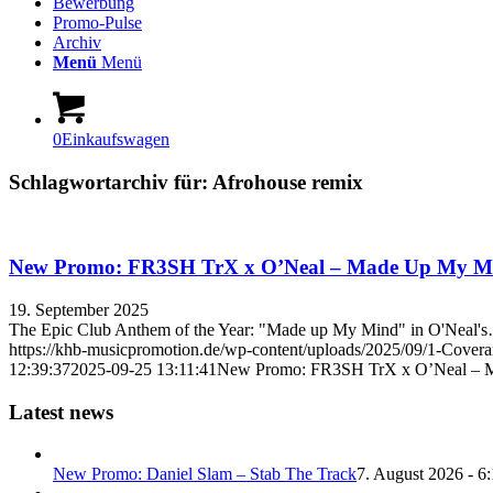
Bewerbung
Promo-Pulse
Archiv
Menü
Menü
0
Einkaufswagen
Schlagwortarchiv für:
Afrohouse remix
New Promo: FR3SH TrX x O’Neal – Made Up My M
19. September 2025
The Epic Club Anthem of the Year: "Made up My Mind" in O'Neal'
https://khb-musicpromotion.de/wp-content/uploads/2025/09/1-Covera
12:39:37
2025-09-25 13:11:41
New Promo: FR3SH TrX x O’Neal – 
Latest news
New Promo: Daniel Slam – Stab The Track
7. August 2026 - 6