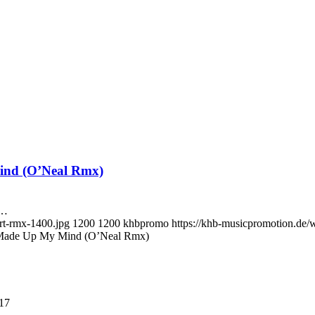
ind (O’Neal Rmx)
s…
rt-rmx-1400.jpg
1200
1200
khbpromo
https://khb-musicpromotion.de/
Made Up My Mind (O’Neal Rmx)
:17