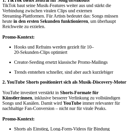
1. TikTok bleibt zentral für Song‑Breakouts
TikTok baut seine Musik‑Features weiter aus und stärkt die
Verbindung zwischen viralen Clips und externen
Streaming‑Plattformen. Für Artists bedeutet das: Songs müssen
heute
in den ersten Sekunden funktionieren
, um überhaupt
Reichweite zu erzielen.
Promo‑Kontext:
Hooks und Refrains werden gezielt für 10–
20‑Sekunden‑Clips optimiert
Creator‑Seeding ersetzt klassische Promo‑Mailings
Trends entstehen schneller, sind aber auch kurzlebiger
2. YouTube Shorts positioniert sich als Musik‑Discovery‑Motor
YouTube investiert verstärkt in
Shorts‑Formate für
Künstler:innen
, inklusive besserer Verlinkung zu vollständigen
Songs und Kanälen. Damit wird
YouTube
immer relevanter für
nachhaltige Fan‑Conversion – nicht nur für virale Peaks.
Promo‑Kontext:
Shorts als Einstieg, Long‑Form‑Videos für Bindung