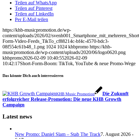
Teilen auf WhatsApp
Teilen auf Pinterest
Teilen auf LinkedIn
Per E-Mail teilen
https://khb-musicpromotion.de/wp-
content/uploads/2026/02/svenh001_Smartphone_mit_mehreren_Short
Form-Video-Feeds_TikTo_cf88214c-bf4c-4570-bdc3-
08f554c61b48_1.png
1024
1024
khbpromo
https://khb-
musicpromotion.de/wp-content/uploads/2020/06/logo0620.png
khbpromo
2026-02-09 10:40:55
2026-02-09
10:42:17
Short‑Form‑Boom: TikTok, YouTube & neue Promo‑Wege
Das könnte Dich auch interessieren
Die Zukunft
KHB Music Promotion
erfolgreicher Release-Promotion: Die neue KHB Growth
Campaign
Latest news
New Promo: Daniel Slam – Stab The Track
7. August 2026 -