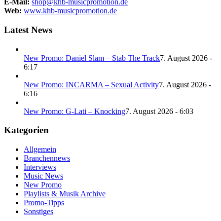
E-Mail:
shop@khb-musicpromotion.de
Web:
www.khb-musicpromotion.de
Latest News
New Promo: Daniel Slam – Stab The Track
7. August 2026 -
6:17
New Promo: INCARMA – Sexual Activity
7. August 2026 -
6:16
New Promo: G-Lati – Knocking
7. August 2026 - 6:03
Kategorien
Allgemein
Branchennews
Interviews
Music News
New Promo
Playlists & Musik Archive
Promo-Tipps
Sonstiges