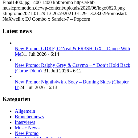
Final1400.jpg
1400
1400
khbpromo
https://khb-
musicpromotion.de/wp-content/uploads/2020/06/logo0620.png
khbpromo
2021-01-29 13:26:59
2021-01-29 13:28:02
Promostart:
NaXwell x DJ Combo x Sander-7 – Popcorn
Latest news
New Promo: GDKF, O’Neal & FR3SH TrX – Dance With
Me
31. Juli 2026 - 6:14
New Promo: Ralphy Grey & Craymo – “ Don’t Hold Back
(Carpe Diem)“
31. Juli 2026 - 6:12
New Promo: Nighth4wk x Soey – Burning Skies (Chapter
II)
24. Juli 2026 - 6:13
Kategorien
Allgemein
Branchennews
Interviews
Music News
New Promo