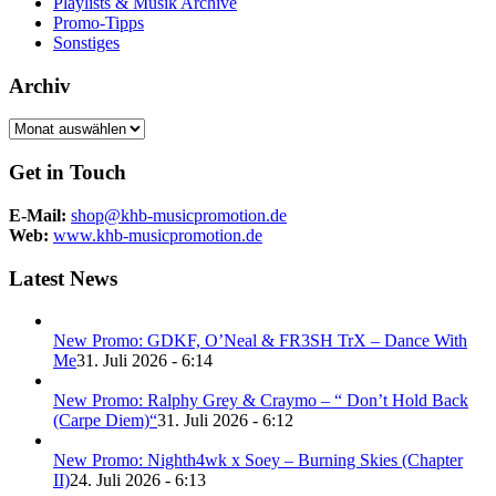
Playlists & Musik Archive
Promo-Tipps
Sonstiges
Archiv
Archiv
Get in Touch
E-Mail:
shop@khb-musicpromotion.de
Web:
www.khb-musicpromotion.de
Latest News
New Promo: GDKF, O’Neal & FR3SH TrX – Dance With
Me
31. Juli 2026 - 6:14
New Promo: Ralphy Grey & Craymo – “ Don’t Hold Back
(Carpe Diem)“
31. Juli 2026 - 6:12
New Promo: Nighth4wk x Soey – Burning Skies (Chapter
II)
24. Juli 2026 - 6:13