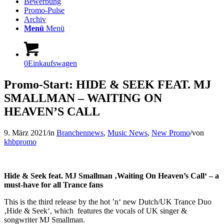
Bewerbung
Promo-Pulse
Archiv
Menü
Menü
0
Einkaufswagen
Promo-Start: HIDE & SEEK FEAT. MJ
SMALLMAN – WAITING ON
HEAVEN’S CALL
9. März 2021
/
in
Branchennews
,
Music News
,
New Promo
/
von
khbpromo
Hide & Seek feat. MJ Smallman ‚Waiting On Heaven’s Call‘ – a
must-have for all Trance fans
This is the third release by the hot ’n‘ new Dutch/UK Trance Duo
‚Hide & Seek‘, which features the vocals of UK singer &
songwriter MJ Smallman.