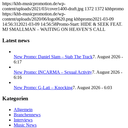
https://khb-musicpromotion.de/wp-
content/uploads/2021/03/cover1400-draft.jpg
1372
1372
khbpromo
https://khb-musicpromotion.de/wp-
content/uploads/2020/06/logo0620.png
khbpromo
2021-03-09
14:56:31
2021-03-09 14:56:58
Promo-Start: HIDE & SEEK FEAT.
MJ SMALLMAN – WAITING ON HEAVEN’S CALL
Latest news
New Promo: Daniel Slam – Stab The Track
7. August 2026 -
6:17
New Promo: INCARMA – Sexual Activity
7. August 2026 -
6:16
New Promo: G-Lati – Knocking
7. August 2026 - 6:03
Kategorien
Allgemein
Branchennews
Interviews
Music News