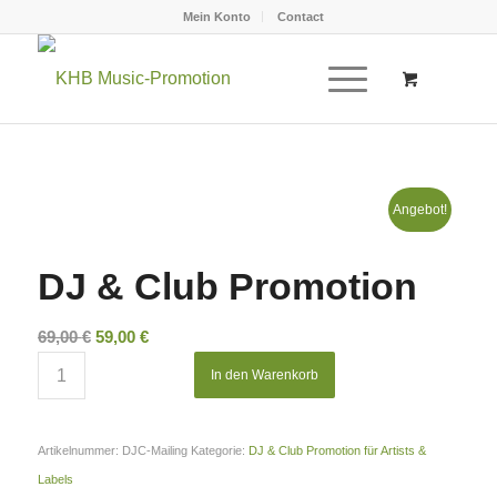
Mein Konto
Contact
Angebot!
DJ & Club Promotion
Ursprünglicher
Aktueller
69,00
€
59,00
€
Preis
Preis
In den Warenkorb
war:
ist:
69,00 €
59,00 €.
Artikelnummer:
DJC-Mailing
Kategorie:
DJ & Club Promotion für Artists &
Labels