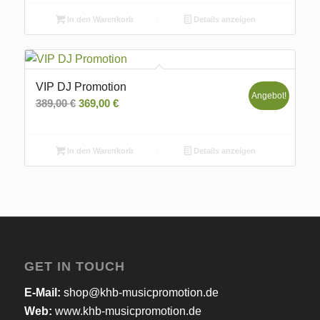
In den Warenkorb
Details anzeigen
VIP DJ Promotion
Angebot!
Ursprünglicher
Aktueller
389,00
€
369,00
€
Preis
Preis
war:
ist:
In den Warenkorb
Details anzeigen
389,00 €
369,00 €.
GET IN TOUCH
E-Mail:
shop@khb-musicpromotion.de
Web:
www.khb-musicpromotion.de