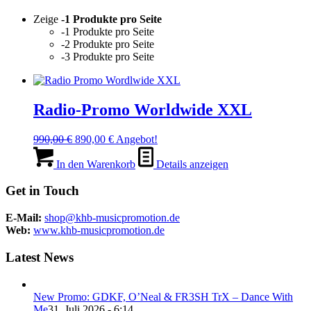
Zeige
-1 Produkte pro Seite
-1 Produkte pro Seite
-2 Produkte pro Seite
-3 Produkte pro Seite
Radio-Promo Worldwide XXL
Ursprünglicher
Aktueller
990,00
€
890,00
€
Angebot!
Preis
Preis
war:
ist:
In den Warenkorb
Details anzeigen
990,00 €
890,00 €.
Get in Touch
E-Mail:
shop@khb-musicpromotion.de
Web:
www.khb-musicpromotion.de
Latest News
New Promo: GDKF, O’Neal & FR3SH TrX – Dance With
Me
31. Juli 2026 - 6:14