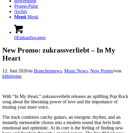
Bewerbung
Promo-Pulse
Archiv
Menü
Menü
0
Einkaufswagen
New Promo: zukrassverliebt – In My
Heart
12. Juni 2026
/
in
Branchennews
,
Music News
,
New Promo
/
von
khbpromo
With “In My Heart,” zukrassverliebt releases an uplifting Pop Rock
song about the liberating power of love and the importance of
trusting your inner voice.
The track combines catchy guitars, an energetic rhythm, and an
instantly memorable chorus into a modern sound that feels both
emotional and optimistic. At its core is the feeling of finding new