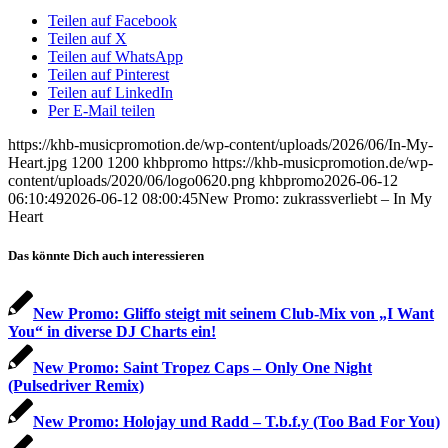
Teilen auf Facebook
Teilen auf X
Teilen auf WhatsApp
Teilen auf Pinterest
Teilen auf LinkedIn
Per E-Mail teilen
https://khb-musicpromotion.de/wp-content/uploads/2026/06/In-My-
Heart.jpg
1200
1200
khbpromo
https://khb-musicpromotion.de/wp-
content/uploads/2020/06/logo0620.png
khbpromo
2026-06-12
06:10:49
2026-06-12 08:00:45
New Promo: zukrassverliebt – In My
Heart
Das könnte Dich auch interessieren
New Promo: Gliffo steigt mit seinem Club-Mix von „I Want
You“ in diverse DJ Charts ein!
New Promo: Saint Tropez Caps – Only One Night
(Pulsedriver Remix)
New Promo: Holojay und Radd – T.b.f.y (Too Bad For You)