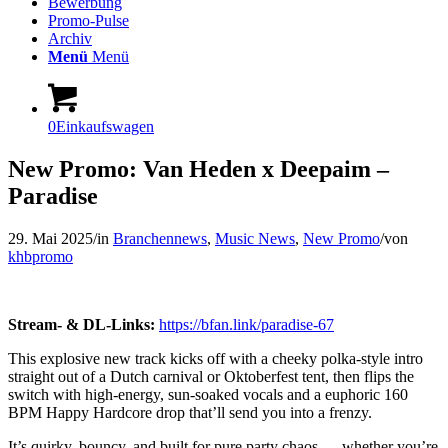
Bewerbung
Promo-Pulse
Archiv
Menü
Menü
0
Einkaufswagen
New Promo: Van Heden x Deepaim –
Paradise
29. Mai 2025
/
in
Branchennews
,
Music News
,
New Promo
/
von
khbpromo
Stream- & DL-Links:
https://bfan.link/paradise-67
This explosive new track kicks off with a cheeky polka-style intro
straight out of a Dutch carnival or Oktoberfest tent, then flips the
switch with high-energy, sun-soaked vocals and a euphoric 160
BPM Happy Hardcore drop that’ll send you into a frenzy.
It’s quirky, bouncy, and built for pure party chaos — whether you’re