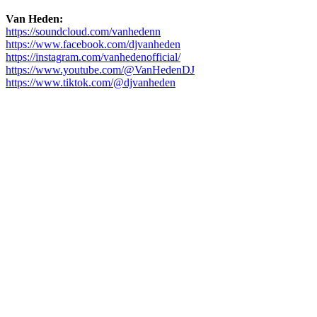
Van Heden:
https://soundcloud.com/vanhedenn
https://www.facebook.com/djvanheden
https://instagram.com/vanhedenofficial/
https://www.youtube.com/@VanHedenDJ
https://www.tiktok.com/@djvanheden