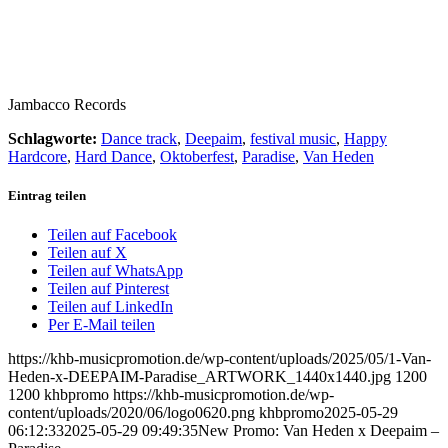
Jambacco Records
Schlagworte:
Dance track
,
Deepaim
,
festival music
,
Happy
Hardcore
,
Hard Dance
,
Oktoberfest
,
Paradise
,
Van Heden
Eintrag teilen
Teilen auf Facebook
Teilen auf X
Teilen auf WhatsApp
Teilen auf Pinterest
Teilen auf LinkedIn
Per E-Mail teilen
https://khb-musicpromotion.de/wp-content/uploads/2025/05/1-Van-
Heden-x-DEEPAIM-Paradise_ARTWORK_1440x1440.jpg
1200
1200
khbpromo
https://khb-musicpromotion.de/wp-
content/uploads/2020/06/logo0620.png
khbpromo
2025-05-29
06:12:33
2025-05-29 09:49:35
New Promo: Van Heden x Deepaim –