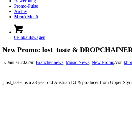
Bewerbung
Promo-Pulse
Archiv
Menü
Menü
0
Einkaufswagen
New Promo: lost_taste & DROPCHAINERS
5. Januar 2022
/
in
Branchennews
,
Music News
,
New Promo
/
von
khb
„lost_taste“ is a 23 year old Austrian DJ & producer from Upper Styri