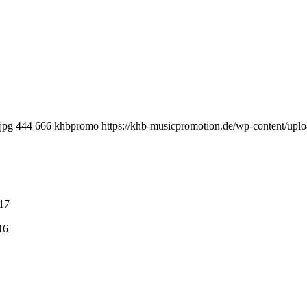
jpg
444
666
khbpromo
https://khb-musicpromotion.de/wp-content/upl
:17
16