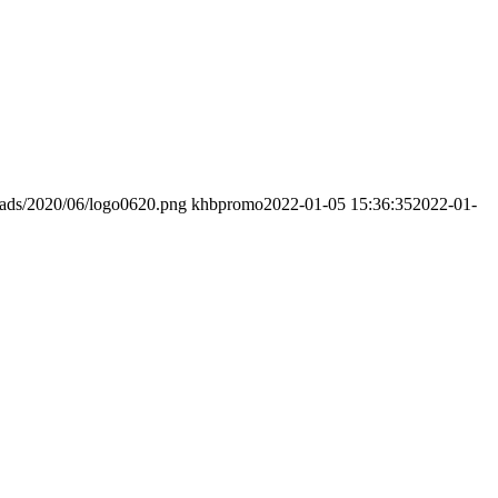
oads/2020/06/logo0620.png
khbpromo
2022-01-05 15:36:35
2022-01-