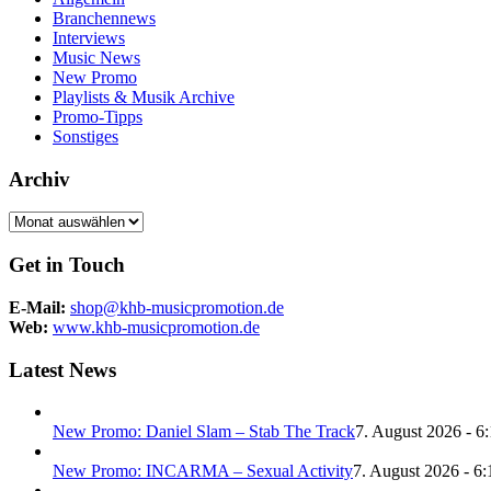
Branchennews
Interviews
Music News
New Promo
Playlists & Musik Archive
Promo-Tipps
Sonstiges
Archiv
Archiv
Get in Touch
E-Mail:
shop@khb-musicpromotion.de
Web:
www.khb-musicpromotion.de
Latest News
New Promo: Daniel Slam – Stab The Track
7. August 2026 - 6
New Promo: INCARMA – Sexual Activity
7. August 2026 - 6: