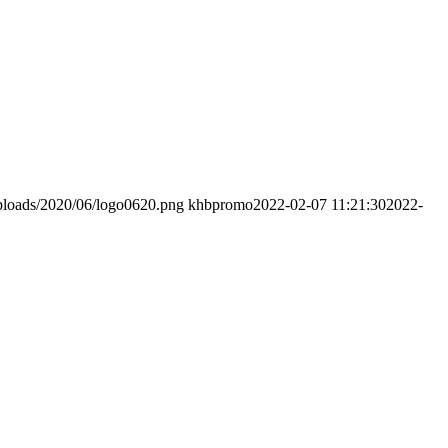
uploads/2020/06/logo0620.png
khbpromo
2022-02-07 11:21:30
2022-