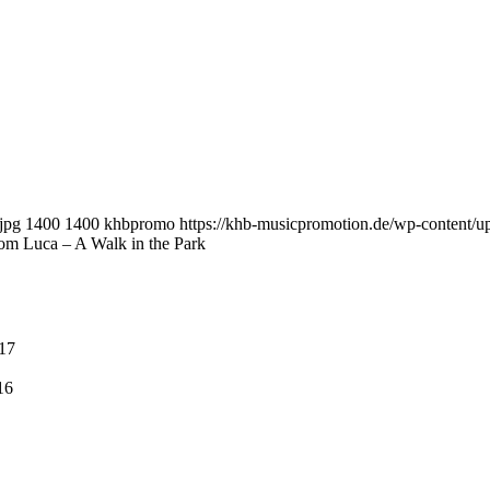
jpg
1400
1400
khbpromo
https://khb-musicpromotion.de/wp-content/
m Luca – A Walk in the Park
:17
16