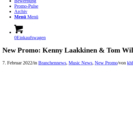
Bewerbung
Promo-Pulse
Archiv
Menü
Menü
0
Einkaufswagen
New Promo: Kenny Laakkinen & Tom Wilco
7. Februar 2022
/
in
Branchennews
,
Music News
,
New Promo
/
von
kh