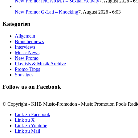
New Promo: INCARMA – Sexual Activity
7. August 2026 - 6:
New Promo: G-Lati – Knocking
7. August 2026 - 6:03
Kategorien
Allgemein
Branchennews
Interviews
Music News
New Promo
Playlists & Musik Archive
Promo-Tipps
Sonstiges
Follow us on Facebook
© Copyright - KHB Music-Promotion - Music Promotion Pools Radio
Link zu Facebook
Link zu X
Link zu Youtube
Link zu Mail