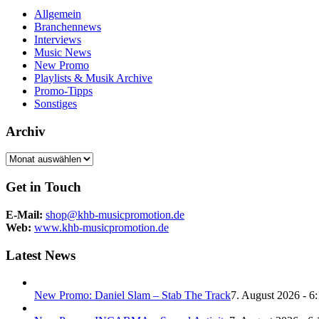
Allgemein
Branchennews
Interviews
Music News
New Promo
Playlists & Musik Archive
Promo-Tipps
Sonstiges
Archiv
Archiv
Get in Touch
E-Mail:
shop@khb-musicpromotion.de
Web:
www.khb-musicpromotion.de
Latest News
New Promo: Daniel Slam – Stab The Track
7. August 2026 - 6