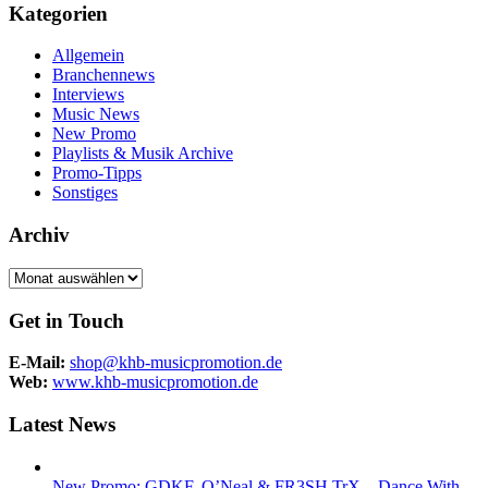
Kategorien
Allgemein
Branchennews
Interviews
Music News
New Promo
Playlists & Musik Archive
Promo-Tipps
Sonstiges
Archiv
Archiv
Get in Touch
E-Mail:
shop@khb-musicpromotion.de
Web:
www.khb-musicpromotion.de
Latest News
New Promo: GDKF, O’Neal & FR3SH TrX – Dance With