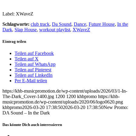
Label: XWaveZ
Schlagworte:
club track
,
Da Sound
,
Dance
,
Future House
,
In the
Dark
,
Slap House
,
workout playlist
,
XWaveZ
Eintrag teilen
Teilen auf Facebook
Teilen auf X
Teilen auf WhatsApp
Teilen auf Pinterest
Teilen auf LinkedIn
Per E-Mail teilen
https://khb-musicpromotion.de/wp-content/uploads/2026/03/1-In-
The-Dark_Cover-1400.jpg
1200
1200
khbpromo
https://khb-
musicpromotion.de/wp-content/uploads/2020/06/logo0620.png
khbpromo
2026-03-20 17:38:50
2026-03-20 17:38:50
New Promo:
DA Sound – In the Dark
Das könnte Dich auch interessieren