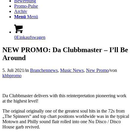
Bewerbung
Promo-Pulse
Archiv
Menü
Menü
0
Einkaufswagen
NEW PROMO: Da Clubbmaster – I’ll Be
Around
5. Juli 2021
/
in
Branchennews
,
Music News
,
New Promo
/
von
khbpromo
Da Clubbmaster delivers with this reinterpretation pioneering work
at the highest level!
The original originally one of the greatest soul hits in the 72s from
„The Spinners“ and top chart positions worldwide was in the typical
Motown and Philly sound flair rolled into one Nu Disco / Disco
House garb revived.