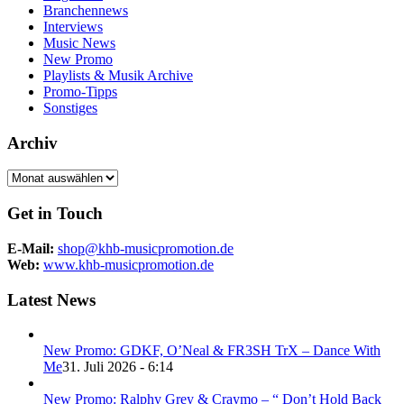
Branchennews
Interviews
Music News
New Promo
Playlists & Musik Archive
Promo-Tipps
Sonstiges
Archiv
Archiv
Get in Touch
E-Mail:
shop@khb-musicpromotion.de
Web:
www.khb-musicpromotion.de
Latest News
New Promo: GDKF, O’Neal & FR3SH TrX – Dance With
Me
31. Juli 2026 - 6:14
New Promo: Ralphy Grey & Craymo – “ Don’t Hold Back