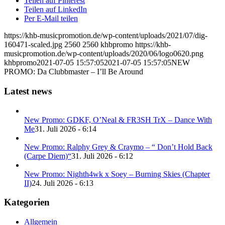
Teilen auf Pinterest
Teilen auf LinkedIn
Per E-Mail teilen
https://khb-musicpromotion.de/wp-content/uploads/2021/07/dig-
160471-scaled.jpg
2560
2560
khbpromo
https://khb-
musicpromotion.de/wp-content/uploads/2020/06/logo0620.png
khbpromo
2021-07-05 15:57:05
2021-07-05 15:57:05
NEW
PROMO: Da Clubbmaster – I’ll Be Around
Latest news
New Promo: GDKF, O’Neal & FR3SH TrX – Dance With
Me
31. Juli 2026 - 6:14
New Promo: Ralphy Grey & Craymo – “ Don’t Hold Back
(Carpe Diem)“
31. Juli 2026 - 6:12
New Promo: Nighth4wk x Soey – Burning Skies (Chapter
II)
24. Juli 2026 - 6:13
Kategorien
Allgemein