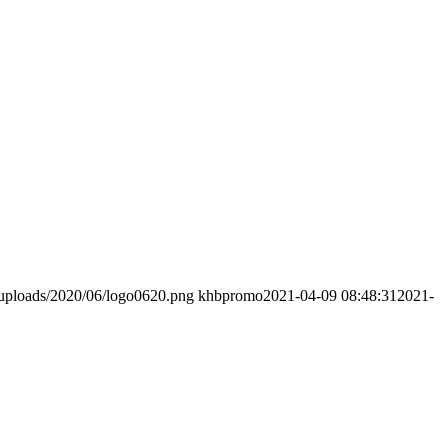
/uploads/2020/06/logo0620.png
khbpromo
2021-04-09 08:48:31
2021-