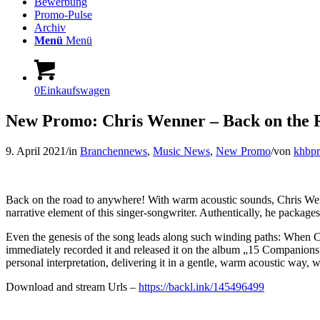
Bewerbung
Promo-Pulse
Archiv
Menü
Menü
0
Einkaufswagen
New Promo: Chris Wenner – Back on the 
9. April 2021
/
in
Branchennews
,
Music News
,
New Promo
/
von
khbp
Back on the road to anywhere! With warm acoustic sounds, Chris Wenner 
narrative element of this singer-songwriter. Authentically, he packages h
Even the genesis of the song leads along such winding paths: When Ch
immediately recorded it and released it on the album „15 Companions“ 
personal interpretation, delivering it in a gentle, warm acoustic way,
Download and stream Urls –
https://backl.ink/145496499