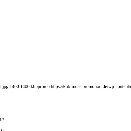
t.jpg
1400
1400
khbpromo
https://khb-musicpromotion.de/wp-content
:17
16