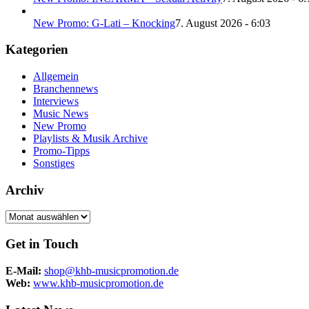
New Promo: G-Lati – Knocking
7. August 2026 - 6:03
Kategorien
Allgemein
Branchennews
Interviews
Music News
New Promo
Playlists & Musik Archive
Promo-Tipps
Sonstiges
Archiv
Archiv
Get in Touch
E-Mail:
shop@khb-musicpromotion.de
Web:
www.khb-musicpromotion.de