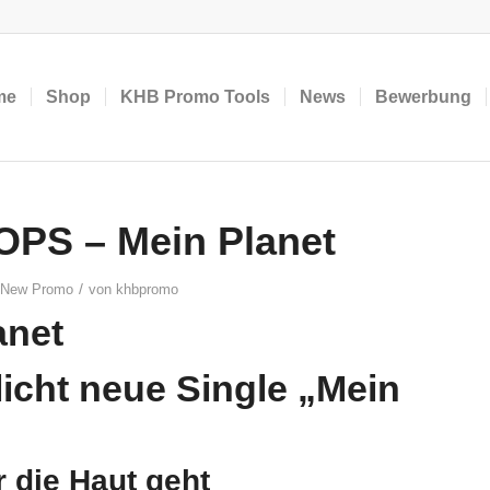
me
Shop
KHB Promo Tools
News
Bewerbung
PS – Mein Planet
/
New Promo
von
khbpromo
icht neue Single „Mein
 die Haut geht