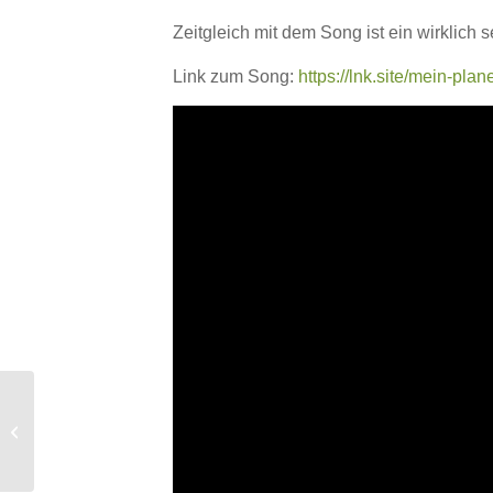
Zeitgleich mit dem Song ist ein wirklich
Link zum Song:
https://lnk.site/mein-plan
New Promo: Jo Oliver
veröffentlicht „Respect
Don’t Panic! (Corona ...