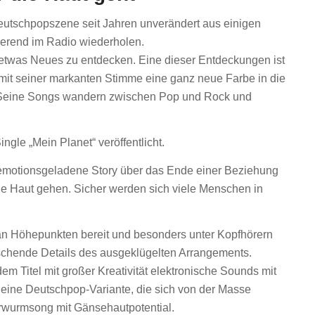
eutschpopszene seit Jahren unverändert aus einigen
ierend im Radio wiederholen.
 etwas Neues zu entdecken. Eine dieser Entdeckungen ist
it seiner markanten Stimme eine ganz neue Farbe in die
. Seine Songs wandern zwischen Pop und Rock und
gle „Mein Planet“ veröffentlicht.
 emotionsgeladene Story über das Ende einer Beziehung
ie Haut gehen. Sicher werden sich viele Menschen in
an Höhepunkten bereit und besonders unter Kopfhörern
schende Details des ausgeklügelten Arrangements.
 Titel mit großer Kreativität elektronische Sounds mit
 eine Deutschpop-Variante, die sich von der Masse
hrwurmsong mit Gänsehautpotential.