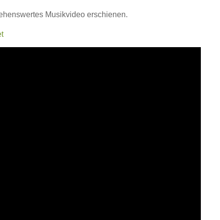
 sehenswertes Musikvideo erschienen.
et