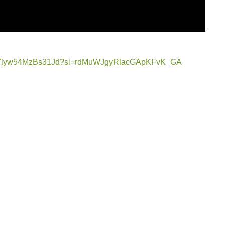
OxARf7lyw54MzBs31Jd?si=rdMuWJgyRlacGApKFvK_GA