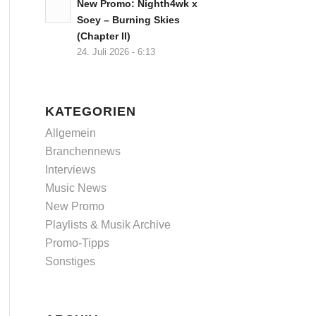
New Promo: Nighth4wk x
Soey – Burning Skies
(Chapter II)
24. Juli 2026 - 6:13
KATEGORIEN
Allgemein
Branchennews
Interviews
Music News
New Promo
Playlists & Musik Archive
Promo-Tipps
Sonstiges