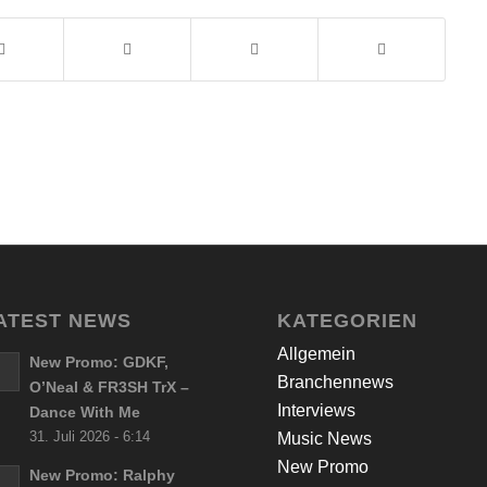
ATEST NEWS
KATEGORIEN
Allgemein
New Promo: GDKF,
Branchennews
O’Neal & FR3SH TrX –
Interviews
Dance With Me
31. Juli 2026 - 6:14
Music News
New Promo
New Promo: Ralphy