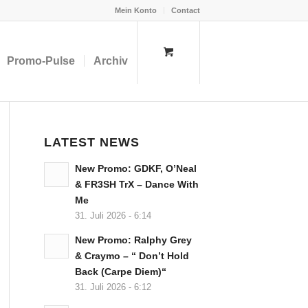
Mein Konto
Contact
Promo-Pulse
Archiv
LATEST NEWS
New Promo: GDKF, O’Neal
& FR3SH TrX – Dance With
Me
31. Juli 2026 - 6:14
New Promo: Ralphy Grey
& Craymo – “ Don’t Hold
Back (Carpe Diem)“
31. Juli 2026 - 6:12