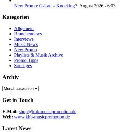
New Promo: G-Lati – Knocking
7. August 2026 - 6:03
Kategorien
Allgemein
Branchennews
Interviews
Music News
New Promo
Playlists & Musik Archive
Promo-Tipps
Sonstiges
Archiv
Archiv
Get in Touch
E-Mail:
shop@khb-musicpromotion.de
Web:
www.khb-musicpromotion.de
Latest News