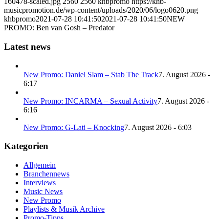
160478-scaled.jpg
2560
2560
khbpromo
https://khb-
musicpromotion.de/wp-content/uploads/2020/06/logo0620.png
khbpromo
2021-07-28 10:41:50
2021-07-28 10:41:50
NEW
PROMO: Ben van Gosh – Predator
Latest news
New Promo: Daniel Slam – Stab The Track
7. August 2026 -
6:17
New Promo: INCARMA – Sexual Activity
7. August 2026 -
6:16
New Promo: G-Lati – Knocking
7. August 2026 - 6:03
Kategorien
Allgemein
Branchennews
Interviews
Music News
New Promo
Playlists & Musik Archive
Promo-Tipps