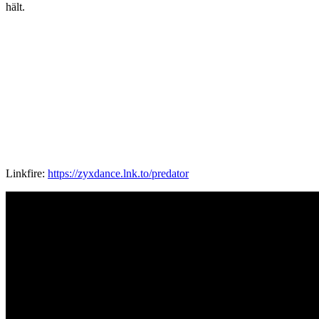
hält.
Linkfire:
https://zyxdance.lnk.to/predator