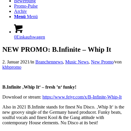
Bewerbung
Promo-Pulse
Archiv
Menü
Menü
0
Einkaufswagen
NEW PROMO: B.Infinite – Whip It
2. Januar 2021
/
in
Branchennews
,
Music News
,
New Promo
/
von
khbpromo
B.Infinite ‚Whip It‘ – fresh ’n‘ funky!
Download or stream:
https://www.feiyr.com/x/B-Infinite-Whip-It
Also in 2021 B.Infinite stands for finest Nu Disco. ‚Whip It‘ is the
new groovy single of the Germany based producer. Funky beats,
soulful vocals and finest Kool & the Gang attitude with
contemporary House elements. Nu Disco at its best!