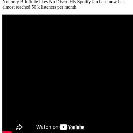
Not only B.Infinite likes Nu Disco. His Spotify fan base now has
almost reached 50 k listeners per month.