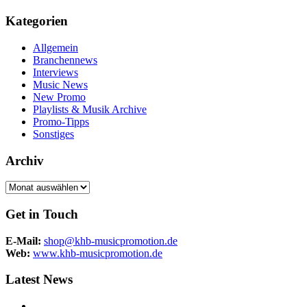
Kategorien
Allgemein
Branchennews
Interviews
Music News
New Promo
Playlists & Musik Archive
Promo-Tipps
Sonstiges
Archiv
Archiv
Get in Touch
E-Mail:
shop@khb-musicpromotion.de
Web:
www.khb-musicpromotion.de
Latest News