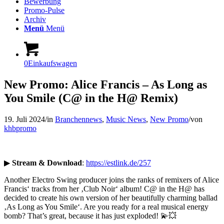
Bewerbung
Promo-Pulse
Archiv
Menü
Menü
0
Einkaufswagen
New Promo: Alice Francis – As Long as
You Smile (C@ in the H@ Remix)
19. Juli 2024
/
in
Branchennews
,
Music News
,
New Promo
/
von
khbpromo
▶
Stream & Download
:
https://estlink.de/257
Another Electro Swing producer joins the ranks of remixers of Alice
Francis‘ tracks from her ‚Club Noir‘ album! C@ in the H@ has
decided to create his own version of her beautifully charming ballad
‚As Long as You Smile‘. Are you ready for a real musical energy
bomb? That’s great, because it has just exploded! 💫💥