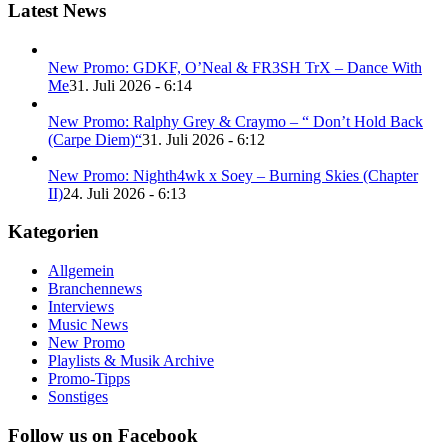
Latest News
New Promo: GDKF, O’Neal & FR3SH TrX – Dance With
Me
31. Juli 2026 - 6:14
New Promo: Ralphy Grey & Craymo – “ Don’t Hold Back
(Carpe Diem)“
31. Juli 2026 - 6:12
New Promo: Nighth4wk x Soey – Burning Skies (Chapter
II)
24. Juli 2026 - 6:13
Kategorien
Allgemein
Branchennews
Interviews
Music News
New Promo
Playlists & Musik Archive
Promo-Tipps
Sonstiges
Follow us on Facebook