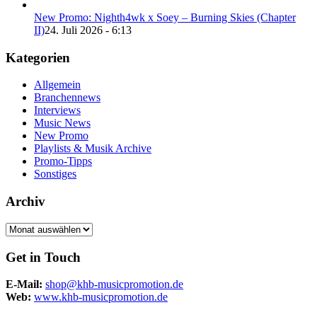
New Promo: Nighth4wk x Soey – Burning Skies (Chapter
II)
24. Juli 2026 - 6:13
Kategorien
Allgemein
Branchennews
Interviews
Music News
New Promo
Playlists & Musik Archive
Promo-Tipps
Sonstiges
Archiv
Archiv
Get in Touch
E-Mail:
shop@khb-musicpromotion.de
Web:
www.khb-musicpromotion.de