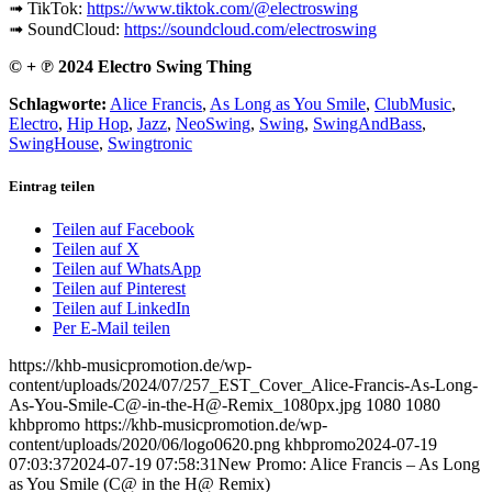
➟ TikTok:
https://www.tiktok.com/@electroswing
➟ SoundCloud:
https://soundcloud.com/electroswing
© + ℗ 2024 Electro Swing Thing
Schlagworte:
Alice Francis
,
As Long as You Smile
,
ClubMusic
,
Electro
,
Hip Hop
,
Jazz
,
NeoSwing
,
Swing
,
SwingAndBass
,
SwingHouse
,
Swingtronic
Eintrag teilen
Teilen auf Facebook
Teilen auf X
Teilen auf WhatsApp
Teilen auf Pinterest
Teilen auf LinkedIn
Per E-Mail teilen
https://khb-musicpromotion.de/wp-
content/uploads/2024/07/257_EST_Cover_Alice-Francis-As-Long-
As-You-Smile-C@-in-the-H@-Remix_1080px.jpg
1080
1080
khbpromo
https://khb-musicpromotion.de/wp-
content/uploads/2020/06/logo0620.png
khbpromo
2024-07-19
07:03:37
2024-07-19 07:58:31
New Promo: Alice Francis – As Long
as You Smile (C@ in the H@ Remix)